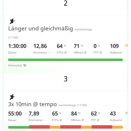
2
Länger und gleichmäßig
nachmittags
(
17:00
)
1:30:00
12,86
64
71
0
109
%
%
%
Dauer
Kilometer
~
FTPa
Ø
HRmax
Ø
FTP
Ø
Aufwand
Intensität
3
3x 10min @ tempo
nachmittags
(
17:00
)
55:00
7,89
65
84
62
43
%
%
%
Dauer
Kilometer
~
FTPa
Ø
HRmax
Ø
FTP
Ø
Aufwand