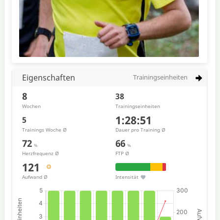
Eigenschaften
Trainingseinheiten
8
38
Wochen
Trainingseinheiten
1:28:51
5
Trainings Woche Ø
Dauer pro Training Ø
72
66
%
%
Herzfrequenz Ø
FTP Ø
121
Aufwand
Ø
Intensität