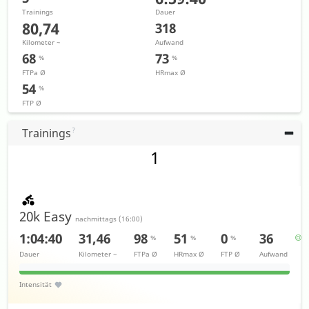
Trainings
Dauer
80,74
318
Kilometer
~
Aufwand
68
73
%
%
FTPa
Ø
HRmax
Ø
54
%
FTP
Ø
Trainings
1
20k Easy
nachmittags
(
16:00
)
1:04:40
31,46
98
51
0
36
%
%
%
Dauer
Kilometer
~
FTPa
Ø
HRmax
Ø
FTP
Ø
Aufwand
Intensität