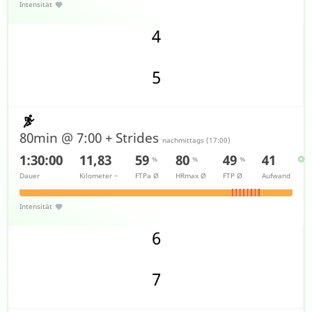
Intensität
4
5
80min @ 7:00 + Strides
nachmittags
(
17:00
)
1:30:00
11,83
59
80
49
41
%
%
%
Dauer
Kilometer
~
FTPa
Ø
HRmax
Ø
FTP
Ø
Aufwand
Intensität
6
7